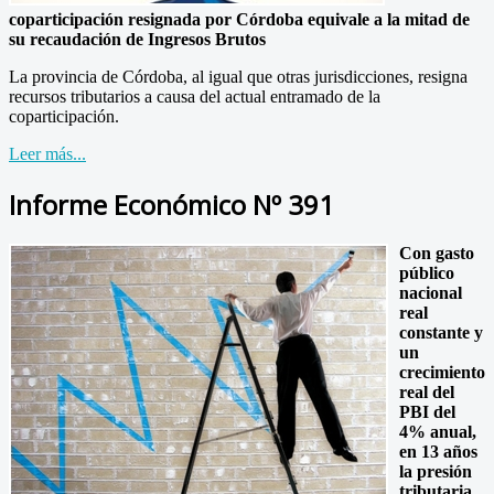
coparticipación resignada por Córdoba equivale a la mitad de
su recaudación de Ingresos Brutos
La provincia de Córdoba, al igual que otras jurisdicciones, resigna
recursos tributarios a causa del actual entramado de la
coparticipación.
Leer más...
Informe Económico Nº 391
Con gasto
público
nacional
real
constante y
un
crecimiento
real del
PBI del
4% anual,
en 13 años
la presión
tributaria