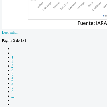
Leer más...
Página 5 de 131
1
2
3
4
5
6
7
8
9
...