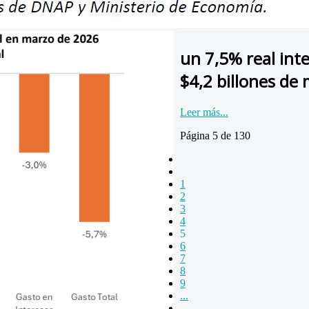
un 7,5% real in
$4,2 billones de
Leer más...
Página 5 de 130
1
2
3
4
5
6
7
8
9
...