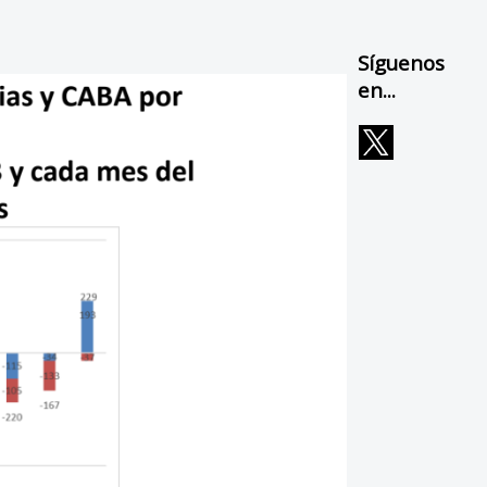
Síguenos
en...