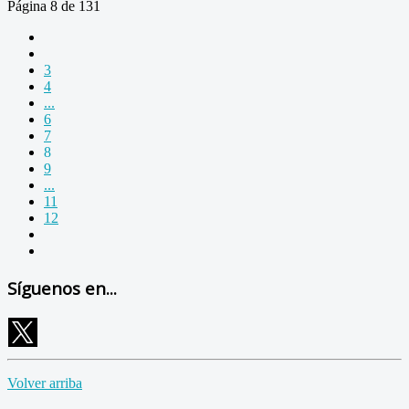
Página 8 de 131
3
4
...
6
7
8
9
...
11
12
Síguenos en...
Volver arriba