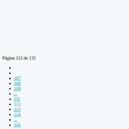
Página 112 de 131
107
108
109
...
111
112
113
114
...
116