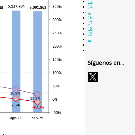
13
14
...
16
17
18
19
...
Síguenos en...