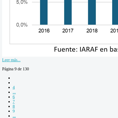
Leer más...
Página 9 de 130
4
...
6
7
8
9
...