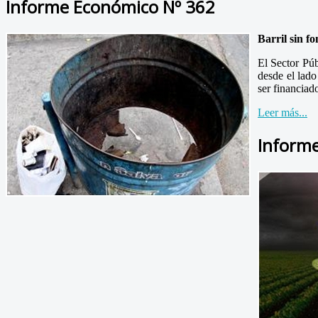
Informe Económico Nº 362
Barril sin f
El Sector Púb
desde el lado
ser financiado
Leer más...
Inform