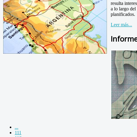
resulta inter
a lo largo del
planificados.
Leer más...
Inform
...
111