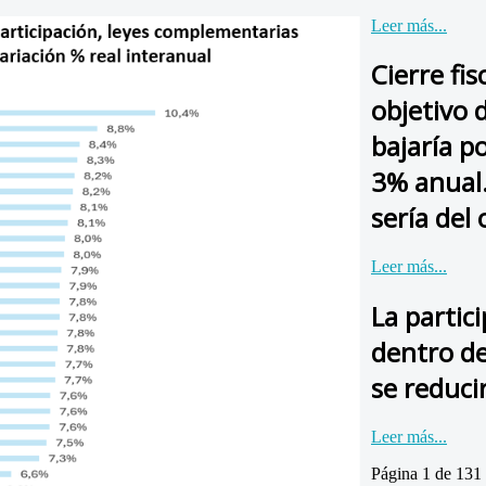
Leer más...
Cierre fi
objetivo 
bajaría p
3% anual.
sería del
Leer más...
La partic
dentro de
se reduci
Leer más...
Página 1 de 131