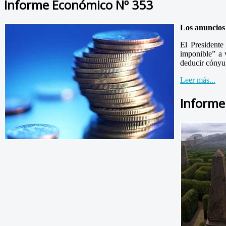
Informe Económico Nº 353
Los anuncios
El President
imponible” a 
deducir cónyug
Leer más...
Informe