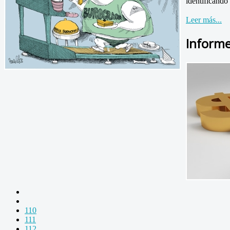
identificando 
Leer más...
Inform
110
111
112