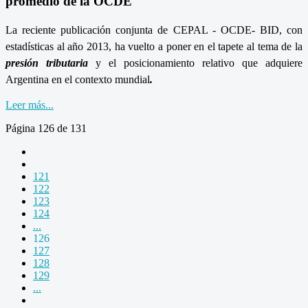
promedio de la OCDE
La reciente publicación conjunta de CEPAL - OCDE- BID, con
estadísticas al año 2013, ha vuelto a poner en el tapete al tema de la
presión tributaria
y el posicionamiento relativo que adquiere
Argentina en el contexto mundial
.
Leer más...
Página 126 de 131
121
122
123
124
...
126
127
128
129
...