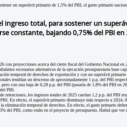
sostener un superávit primario de 1,5% del PBI, el gasto primario nacio
l ingreso total, para sostener un superáv
se constante, bajando 0,75% del PBI en 
026 con proyecciones acerca del cierre fiscal del Gobierno Nacional en
distintos escenarios alternativos de la ejecución presupuestaria base caja
ación temporal de derechos de exportación y con un superávit primario y
totales tendrían un descenso de aproximadamente 1 p.p. del PBI respect
vo, pero con una baja de 0,28 p.p. del PBI (pasaría de 1,8% del PBI en 
 del PBI.
 de retenciones, los ingresos totales de 2025 caerían 1,2 p.p. del PBI r
PBI. En efecto, el superávit primario disminuye más respecto a 2024, 0,
 la eliminación temporal de derechos. En efecto, el gasto primario deber
0,3% del PBI, como están en el proyecto de presupuesto. Habrá que ver q