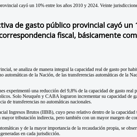
rovincial cayó un 10% entre los años 2010 y 2024. Veinte jurisdiccio
iva de gasto público provincial cayó un
orrespondencia fiscal, básicamente como 
ncial, se analiza de manera integral la capacidad real de gasto por ha
 no automáticas de la Nación, de las transferencias automáticas de la Na
nes experimentó una reducción del 9,8% de la capacidad de gasto real p
públicos. Solo Neuquén y CABA lograron incrementar su capacidad de gas
cia de transferencias no automáticas nacionales.
ial Ingresos Brutos (IIBB), cuyo peso relativo dentro de la capacidad t
on mayor tributación indirecta, pero también con un mayor margen de cor
tomáticas y de la mayor importancia de la recaudación propia, se obse
 generadas en cada jurisdicción.