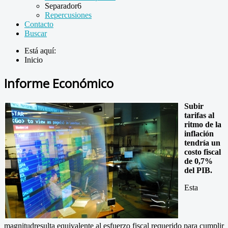
Separador6
Repercusiones
Contacto
Buscar
Está aquí:
Inicio
Informe Económico
Subir
tarifas al
ritmo de la
inflación
tendría un
costo fiscal
de 0,7%
del PIB.
Esta
magnitudresulta equivalente al esfuerzo fiscal requerido para cumplir