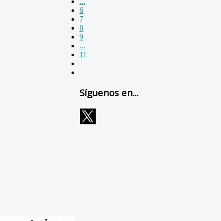
...
6
7
8
9
...
11
Síguenos en...