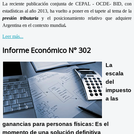
La reciente publicación conjunta de CEPAL - OCDE- BID, con
estadísticas al año 2013, ha vuelto a poner en el tapete al tema de la
presión tributaria
y el posicionamiento relativo que adquiere
Argentina en el contexto mundial
.
Leer más...
Informe Económico N° 302
La
escala
del
impuesto
a las
ganancias para personas físicas:
Es el
momento de una solución definitiva