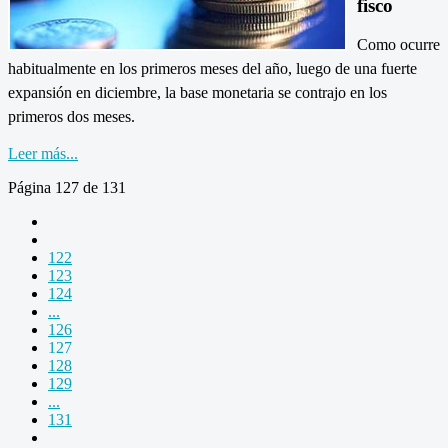
fisco
Como ocurre
habitualmente en los primeros meses del año, luego de una fuerte
expansión en diciembre, la base monetaria se contrajo en los
primeros dos meses.
Leer más...
Página 127 de 131
122
123
124
...
126
127
128
129
...
131