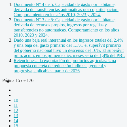
Documento N° 4 de 5: Capacidad de gasto por habitante,
derivada de transferencias automáticas por coparticipación.
Comportamiento en los años 2010, 2023 y 2024.
Documento N° 3 de 5: Capacidad de gasto por habitante,
derivada de recursos propios, ingresos por regalías y
transferencias no automáticas. Comportamiento en los años
2010, 2023 y 2024.
Dado una baja real interanual en los ingresos totales del 2,4%
y una baja del gasto primario del 1,3%, el superávit primario
del gobierno nacional tuvo un descenso del 16%. El superávit
prim. acum. en los primeros diez meses sería de 1,4% del PBI.
Retenciones a la exportación de productos agrícolas: Una
propuesta concreta de reducción indirecta, general y
progresiva, aplicable a partir de 2026
Página 15 de 176
10
11
12
13
14
15